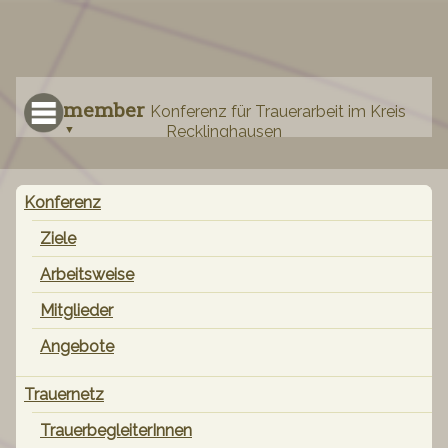
remember
Konferenz für Trauerarbeit im Kreis
Recklinghausen
Navigation
Konferenz
überspringen
Ziele
Arbeitsweise
Mitglieder
Angebote
Trauernetz
TrauerbegleiterInnen